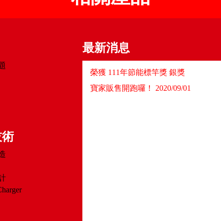
最新消息
題
榮獲 111年節能標竿獎 銀獎
寶家販售開跑囉！ 2020/09/01
技術
造
計
Charger