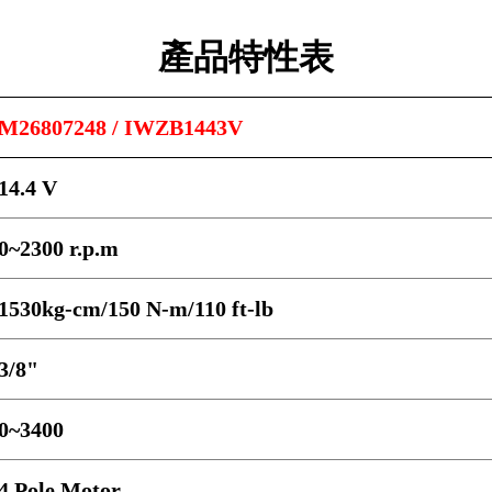
產品特性表
M26807248 / IWZB1443V
14.4 V
0~2300 r.p.m
1530kg-cm/150 N-m/110 ft-lb
3/8"
0~3400
4 Pole Motor