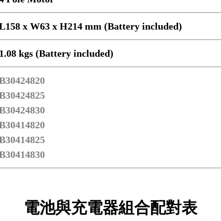
L158 x W63 x H214 mm (Battery included)
1.08 kgs (Battery included)
B30424820
B30424825
B30424830
B30414820
B30414825
B30414830
電池與充電器組合配對表