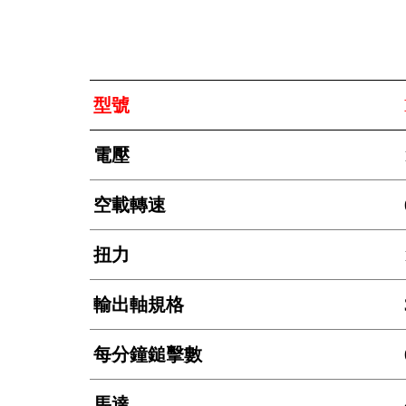
型號
電壓
空載轉速
扭力
輸出軸規格
每分鐘鎚擊數
馬達