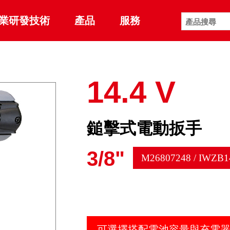
業研發技術
產品
服務
14.4 V
鎚擊式電動扳手
3/8"
M26807248 / IWZB
可選擇搭配電池容量與充電